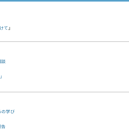
けて
相談
所」
らの学び
報告