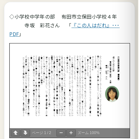
◇小学校中学年の部 有田市立保田小学校４年
寺坂 彩花さん 「
『この人はだれ』･･･
PDF
」
ページ
1
/
2
ズーム
100%