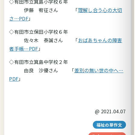
◇有田市立箕島小学校６年
伊藤 宥征さん 「
理解し合う心の大切
さ…PDF
」
◇有田市立保田小学校６年
佐々木 泰誠さん 「
おばあちゃんの障害
者手帳…PDF
」
◇有田市立箕島中学校２年
由良 沙優さん 「
差別の無い世の中へ…
PDF
」
@
2021.04.07
福祉の芽作文