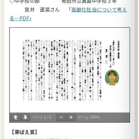
◇中学校の部 有田市立箕島中学校３年
宮井 遥菜さん 「
高齢化社会について考え
る…PDF
」
ページ
1
/
2
ズーム
100%
【芽ばえ賞】