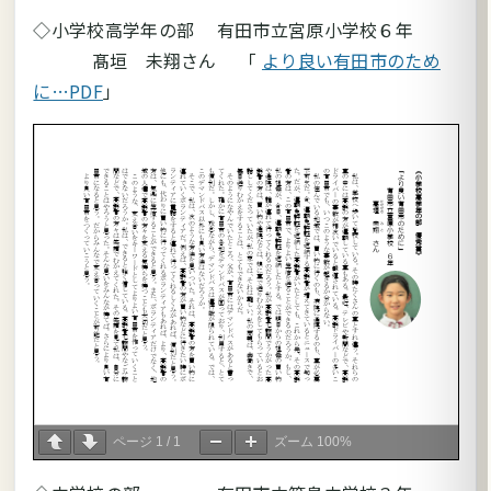
◇小学校高学年の部 有田市立宮原小学校６年
髙垣 未翔さん 「
より良い有田市のため
に…PDF
」
ページ
1
/
1
ズーム
100%