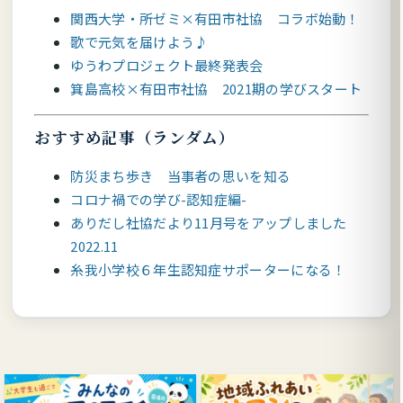
関西大学・所ゼミ×有田市社協 コラボ始動！
歌で元気を届けよう♪
ゆうわプロジェクト最終発表会
箕島高校×有田市社協 2021期の学びスタート
おすすめ記事（ランダム）
防災まち歩き 当事者の思いを知る
コロナ禍での学び-認知症編-
ありだし社協だより11月号をアップしました
2022.11
糸我小学校６年生認知症サポーターになる！