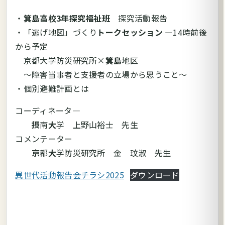
・
箕島高校3年探究福祉班
探究活動報告
・「逃げ地図」づくり
トークセッション
―14時前後
から予定
京都大学防災研究所×
箕島
地区
～障害当事者と支援者の立場から思うこと～
・個別避難計画とは
コーディネータ―
摂
南
大
学 上野山裕士 先生
コメンテーター
京
都
大
学防災研究所 金 玟淑 先生
異世代活動報告会チラシ2025
ダウンロード