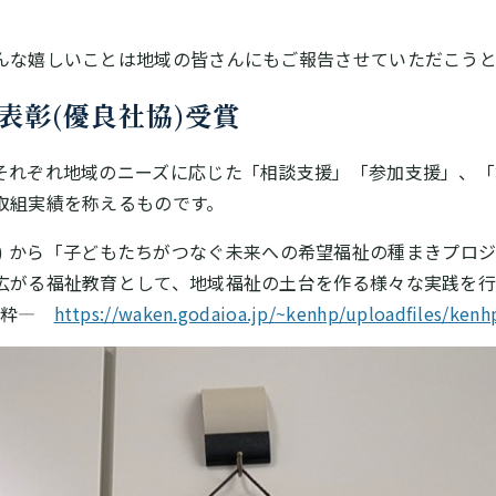
な嬉しいことは地域の皆さんにもご報告させていただこうと
表彰(優良社協)受賞
れぞれ地域のニーズに応じた「相談支援」「参加支援」、「
取組実績を称えるものです。
 月～) から「子どもたちがつなぐ未来への希望福祉の種まきプ
広がる福祉教育として、地域福祉の土台を作る様々な実践を行
り抜粋―
https://waken.godaioa.jp/~kenhp/uploadfiles/kenh