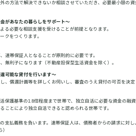
以外の方法で解決できないか相談させていただき、必要最小限の資
議会があなたの暮らしをサポート～
による必要な相談支援を受けることが前提となります。
ークをつくります。
が、連帯保証人となることが原則的に必要です。
は、無利子になります（不動産担保型生活資金を除く）。
償還可能な貸付を行います～
通し、償還計画等を詳しくお伺いし、審査のうえ貸付の可否を決定
活保護基準の1.8倍程度まで世帯で、独立自活に必要な資金の融
けることにより独立自活できると認められる世帯です。
額の支払義務を負います。連帯保証人は、債務者からの請求に対し
ら）