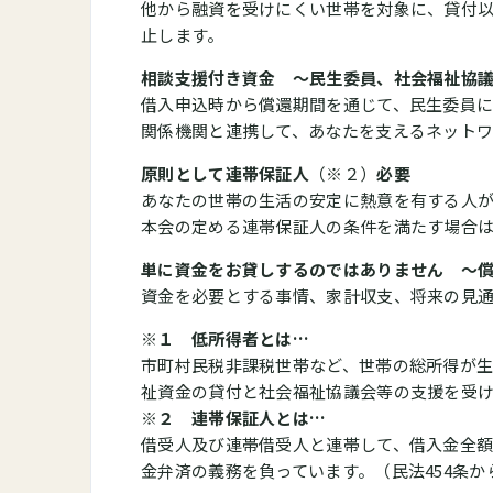
他から融資を受けにくい世帯を対象に、貸付
止します。
相談支援付き資金 ～民生委員、社会福祉協
借入申込時から償還期間を通じて、民生委員
関係機関と連携して、あなたを支えるネットワ
原則として連帯保証人
（※２）
必要
あなたの世帯の生活の安定に熱意を有する人
本会の定める連帯保証人の条件を満たす場合
単に資金をお貸しするのではありません ～
資金を必要とする事情、家計収支、将来の見
※１ 低所得者とは…
市町村民税非課税世帯など、世帯の総所得が生
祉資金の貸付と社会福祉協議会等の支援を受
※２ 連帯保証人とは…
借受人及び連帯借受人と連帯して、借入金全
金弁済の義務を負っています。（民法454条か