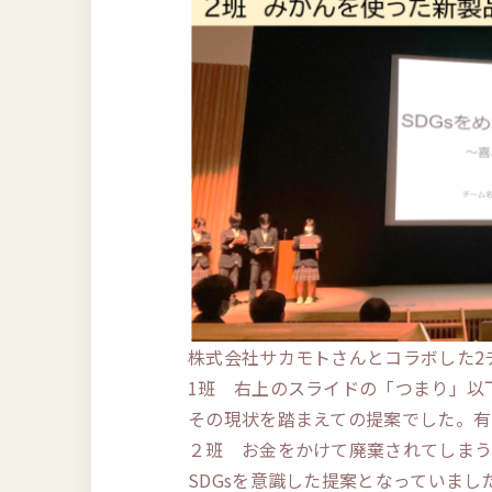
株式会社サカモトさんとコラボした2
1班 右上のスライドの「つまり」以
その現状を踏まえての提案でした。有
２班 お金をかけて廃棄されてしま
SDGsを意識した提案となっていま