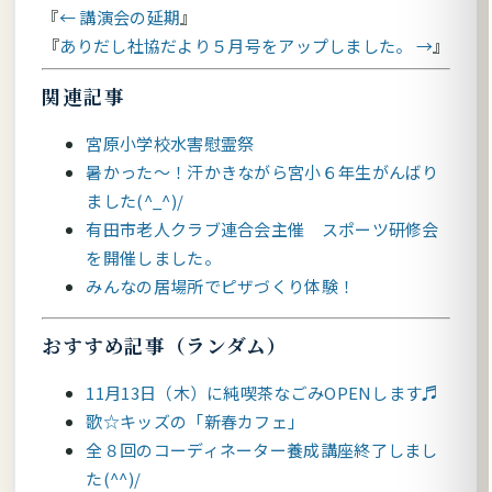
← 講演会の延期
ありだし社協だより５月号をアップしました。 →
関連記事
宮原小学校水害慰霊祭
暑かった～！汗かきながら宮小６年生がんばり
ました(^_^)/
有田市老人クラブ連合会主催 スポーツ研修会
を開催しました。
みんなの居場所でピザづくり体験！
おすすめ記事（ランダム）
11月13日（木）に純喫茶なごみOPENします♬
歌☆キッズの「新春カフェ」
全８回のコーディネーター養成講座終了しまし
た(^^)/