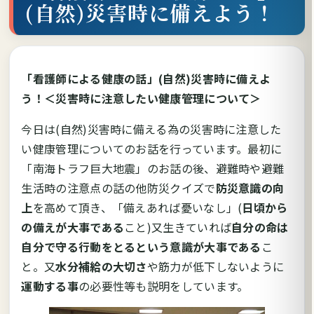
(自然)災害時に備えよう！
「看護師による健康の話」(自然)災害時に備えよ
う！＜災害時に注意したい健康管理について＞
今日は(自然)災害時に備える為の災害時に注意した
い健康管理についてのお話を行っています。最初に
「南海トラフ巨大地震」のお話の後、避難時や避難
生活時の注意点の話の他防災クイズで
防災意識の向
上
を高めて頂き、「備えあれば憂いなし」(
日頃から
の備えが大事である
こと)又生きていれば
自分の命は
自分で守る行動をとるという意識が大事である
こ
と。又
水分補給の大切さ
や筋力が低下しないように
運動する事
の必要性等も説明をしています。