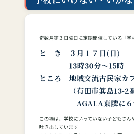
奇数月第３日曜日に定期開催している「学
と き ３月１７日(日)
13時30分～15時
ところ 地域交流古民家カフ
（有田市箕島13-2
AGALA東隣に６台
この場は、学校にいっていない子どもさん
吐き出しています。