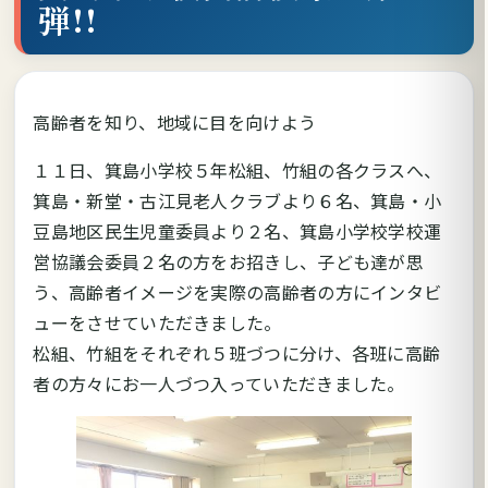
弾!!
高齢者を知り、地域に目を向けよう
１１日、箕島小学校５年松組、竹組の各クラスへ、
箕島・新堂・古江見老人クラブより６名、箕島・小
豆島地区民生児童委員より２名、箕島小学校学校運
営協議会委員２名の方をお招きし、子ども達が思
う、高齢者イメージを実際の高齢者の方にインタビ
ューをさせていただきました。
松組、竹組をそれぞれ５班づつに分け、各班に高齢
者の方々にお一人づつ入っていただきました。